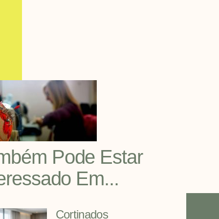
mbém Pode Estar
teressado Em...
Cortinados