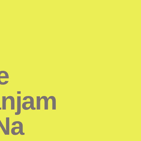
e
anjam
Na