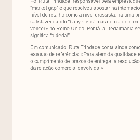
Foi Rute Trindade, responsável pela empresa que
“market gap” e que resolveu apostar na internac
nível de retalho como a nível grossista, há uma
satisfazer dando “baby steps” mas com a determi
vencer» no Reino Unido. Por lá, a Dedalmania s
significa “o dedal”.
Em comunicado, Rute Trindade conta ainda como
estatuto de referência: «Para além da qualidade 
o cumprimento de prazos de entrega, a resolução
da relação comercial envolvida.»