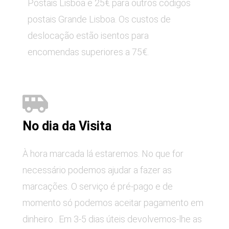
Postais Lisboa e 25€ para outros códigos
postais Grande Lisboa. Os custos de
deslocação estão isentos para
encomendas superiores a 75€.
No dia da Visita
À hora marcada lá estaremos. No que for
necessário podemos ajudar a fazer as
marcações. O serviço é pré-pago e de
momento só podemos aceitar pagamento em
dinheiro . Em 3-5 dias úteis devolvemos-lhe as