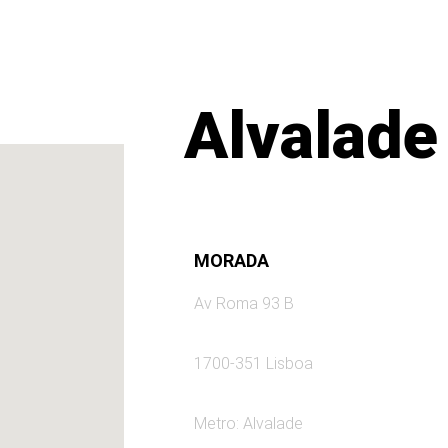
Alvalade
MORADA
Av Roma 93 B
1700-351 Lisboa
Metro: Alvalade