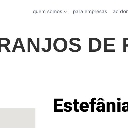
quem somos
para empresas
ao dom
RANJOS DE
Estefâni