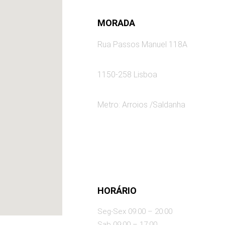
MORADA
Rua Passos Manuel 118A
1150-258 Lisboa
Metro: Arroios /Saldanha
HORÁRIO
Seg-Sex 09:00 – 20:00
Sab 09:00 – 17:00