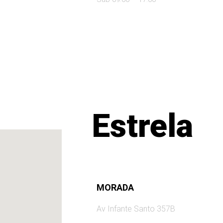
Estrela
MORADA
Av Infante Santo 357B