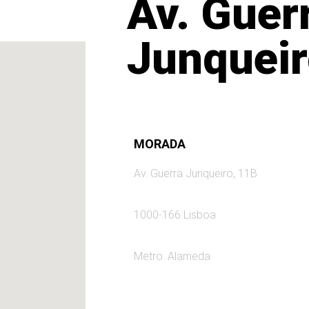
Av. Guer
Junquei
MORADA
Av. Guerra Junqueiro, 11B
1000-166 Lisboa
Metro: Alameda