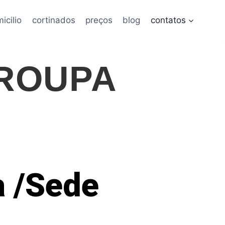
icilio
cortinados
preços
blog
contatos
 ROUPA
a /Sede