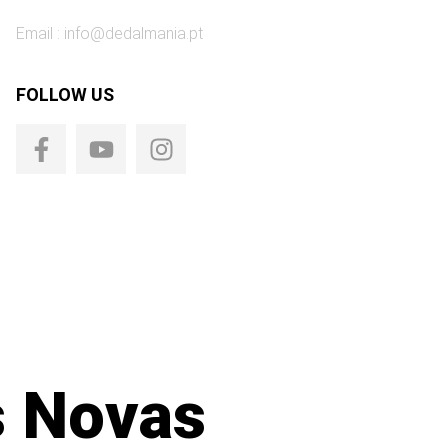
Email :
info@dedalmania.pt
FOLLOW US
s Novas