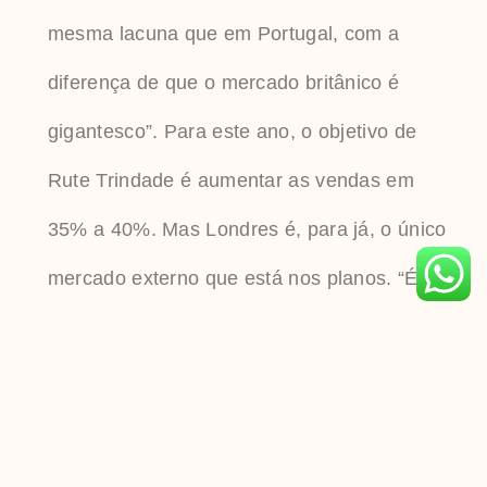
mesma lacuna que em Portugal, com a
diferença de que o mercado britânico é
gigantesco”. Para este ano, o objetivo de
Rute Trindade é aumentar as vendas em
35% a 40%. Mas Londres é, para já, o único
mercado externo que está nos planos. “É um
mercado enorme para explorar e vai dar
imenso trabalho. É preciso pensar com os
pés assentes na terra e saber que coisas
não se fazem de uma vez só”.