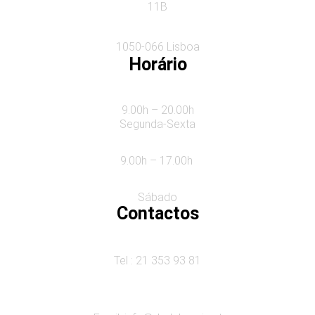
11B
1050-066 Lisboa
Horário
9.00h – 20.00h
Segunda-Sexta
9.00h – 17.00h
Sábado
Contactos
Tel : 21 353 93 81