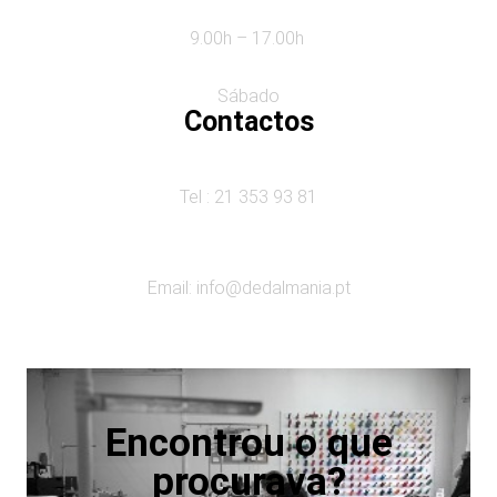
9.00h – 17.00h
Sábado
Contactos
Tel : 21 353 93 81
Email:
info@dedalmania.pt
Encontrou o que
procurava?