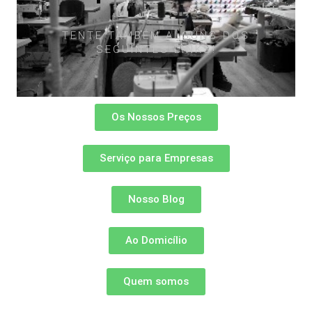
TENTE TAMBÉM ALGUNS DOS
SEGUINTES LINKS!​
Os Nossos Preços
Serviço para Empresas
Nosso Blog
Ao Domicílio
Quem somos