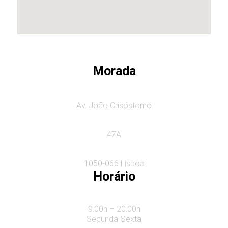
Morada
Av. João Crisóstomo
47A
1050-066 Lisboa
Horário
9.00h – 20.00h
Segunda-Sexta